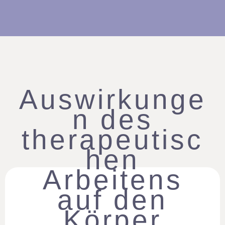
Auswirkunge
n des
therapeutisc
hen
Arbeitens
auf den
Körper